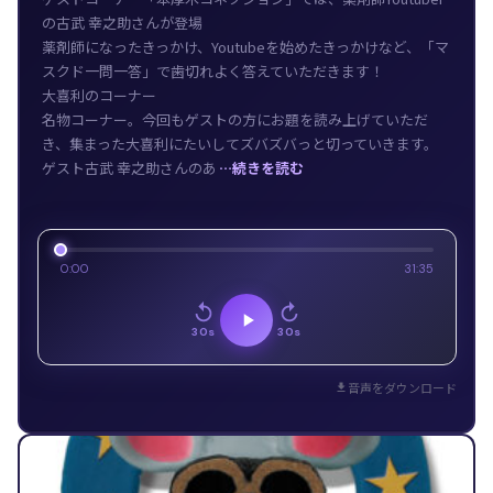
の古武 幸之助さんが登場
薬剤師になったきっかけ、Youtubeを始めたきっかけなど、「マ
スクド一問一答」で歯切れよく答えていただきます！
大喜利のコーナー
名物コーナー。今回もゲストの方にお題を読み上げていただ
き、集まった大喜利にたいしてズバズバっと切っていきます。
ゲスト古武 幸之助さんのあ
…続きを読む
0:00
31:35
30s
30s
音声をダウンロード