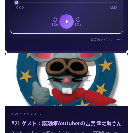
0:00
32:13
30s
30s
音声をダウンロード
2021.08.01
0:31:35
#21 ゲスト：薬剤師Youtuberの古武 幸之助さん
ゲストコーナー「本厚木コネクション」では、薬剤師Youtuber