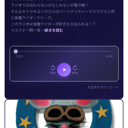
ラジオでは伝わらないかもしれないが髪が緑！
そんなキミサキユリカさんはパーソナリティーマスクドんと同
じ仮面ライダーフリーク。
このラジオは仮面ライダーが好きなら出られる！？
マスクド一問一答
…続きを読む
0:00
41:14
30s
30s
音声をダウンロード