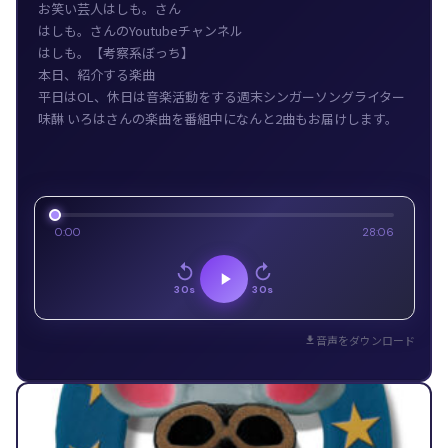
お笑い芸人はしも。さん
はしも。さんのYoutubeチャンネル
はしも。【考察系ぼっち】
本日、紹介する楽曲
平日はOL、休日は音楽活動をする週末シンガーソングライター
味醂 いろはさんの楽曲を番組中になんと2曲もお届けします。
0:00
28:06
30s
30s
音声をダウンロード