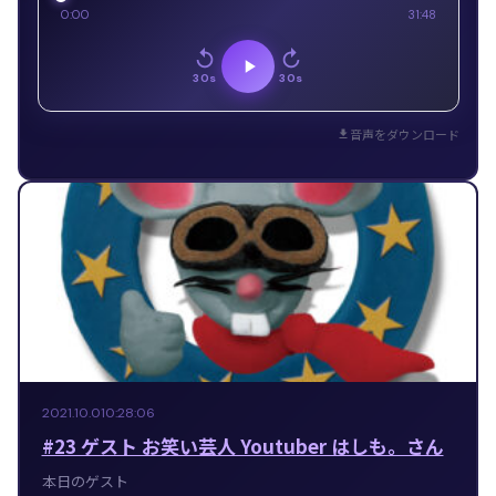
0:00
31:48
30s
30s
音声をダウンロード
2021.10.01
0:28:06
#23 ゲスト お笑い芸人 Youtuber はしも。さん
本日のゲスト