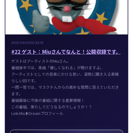
2021.09.01
00:32:13
#22 ゲスト：Miuさんでなんと！公開収録です。
ゲストはアーティストのMiuさん。
番組後半では、楽曲「優しくなれる」が聴けますよ。
アーティストとしての音楽にかける思い、姿勢に聞き入る素晴
らしい回です。
一問一答では、マスクドんからの素朴な質問に答えていただき
ます。
番組最後に今後の番組に関する重要情報！
この番組、果たしてどうなるのでしょうか！？
Link:Miu❥Dreamプロフィール