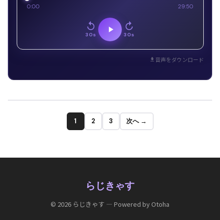
0:00
29:50
30s
30s
音声をダウンロード
1
2
3
次へ →
らじきゃす
© 2026 らじきゃす — Powered by Otoha