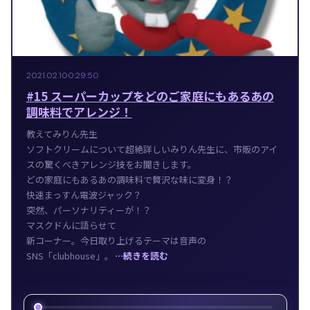
2021.02.10
0:29:50
#15 スーパーカップをどのご家庭にもあるあの
調味料でアレンジ！
教えてみりん先生
ソフトクリームについて超絶詳しいみりん先生に、市販のアイ
スの驚くべきアレンジ技をお聞きします。
どの家庭にもあるあの調味料で贅沢な味に変身！？
快速まっすん電波ジャック？
突然、パーソナリティーが！？
マスクドんに語らせて
新コーナー。今日取り上げるテーマは音声の
SNS「clubhouse」。
…続きを読む