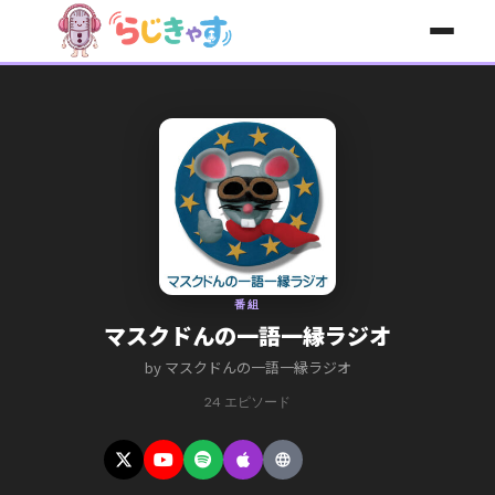
コンテンツへスキップ
番組
マスクドんの一語一縁ラジオ
by マスクドんの一語一縁ラジオ
24 エピソード