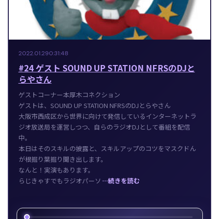
2022.01.29
0:31:48
#24 ゲスト SOUND UP STATION NFRSのDJと
らやさん
ゲストコーナー本厚木コネクション
ゲストは、SOUND UP STATION NFRSのDJとらやさん
大阪市西成区から世界に向けて発信しているインターネットラ
ジオ放送局を運営しつつ、自らのラジオDJとして番組を配信
中。
本日はそのスキルの披露と、スキルアップのコツをマスクドん
が根掘り葉掘り聞き出します。
なんと！実演もあります。
らじきゃすでもラジオパーソ
…続きを読む