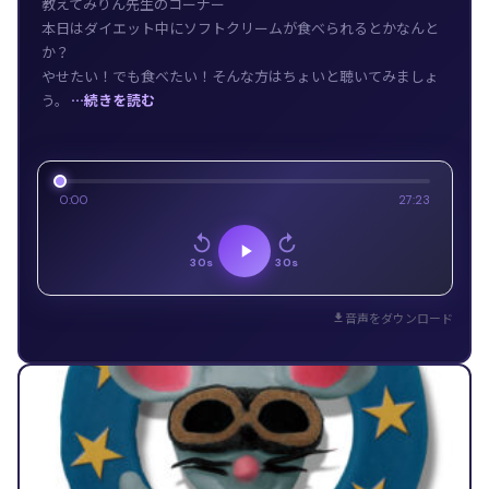
教えてみりん先生のコーナー
本日はダイエット中にソフトクリームが食べられるとかなんと
か？
やせたい！でも食べたい！そんな方はちょいと聴いてみましょ
う。
…続きを読む
0:00
27:23
30s
30s
音声をダウンロード