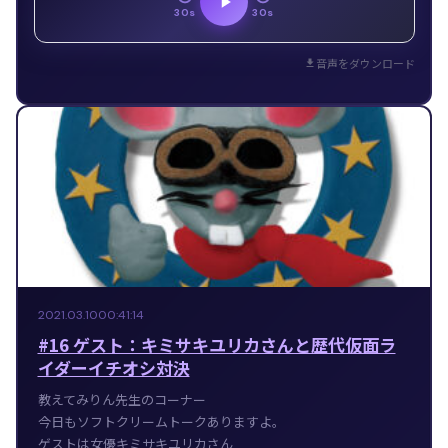
30s
30s
音声をダウンロード
2021.03.10
00:41:14
#16 ゲスト：キミサキユリカさんと歴代仮面ラ
イダーイチオシ対決
教えてみりん先生のコーナー
今日もソフトクリームトークありますよ。
ゲストは女優キミサキユリカさん