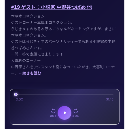
#19 ゲスト：小説家 中野谷つばめ 他
本厚木コネクション
ゲストコーナー本厚木コネクション。
らじきゃすのある本厚木にちなんだネーミングですが、まさに
本厚木コネクション。
ゲストはらじきゃすのパーソナリティーでもある小説家の中野
谷つばめさんです。
一問一答で素顔にせまります！
大喜利のコーナー
中野家さんをアシスタント役になっていただき、大喜利コーナ
ー。
…続きを読む
0:00
31:45
30s
30s