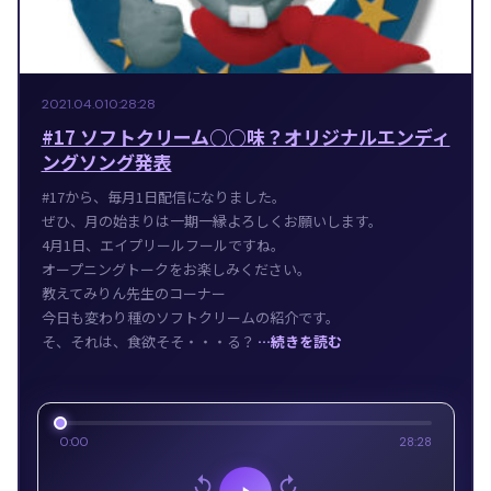
2021.04.01
0:28:28
#17 ソフトクリーム○○味？オリジナルエンディ
ングソング発表
#17から、毎月1日配信になりました。
ぜひ、月の始まりは一期一縁よろしくお願いします。
4月1日、エイプリールフールですね。
オープニングトークをお楽しみください。
教えてみりん先生のコーナー
今日も変わり種のソフトクリームの紹介です。
そ、それは、食欲そそ・・・る？
…続きを読む
0:00
28:28