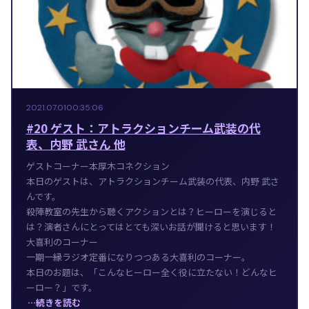
2021.07.01
00:35:06
#20 ゲスト：アトラクションチーム武装の代
表、内野 武さん 他
ゲストコーナー本厚木コネクション
本日のゲストは、アトラクションチーム武装の代表、内野 武さ
んです。
殺陣教室の先生から聴くアクションとは？ヒーローを演じると
は？演者さんにとってはとても深いお話が聞けると思います！
大喜利のコーナー
一期一縁ラジオ定番になりつつある大喜利のコーナー。
本日のお題は、「こんなヒーロー全く役に立たない！どんなヒ
ーロー？」です。
…続きを読む